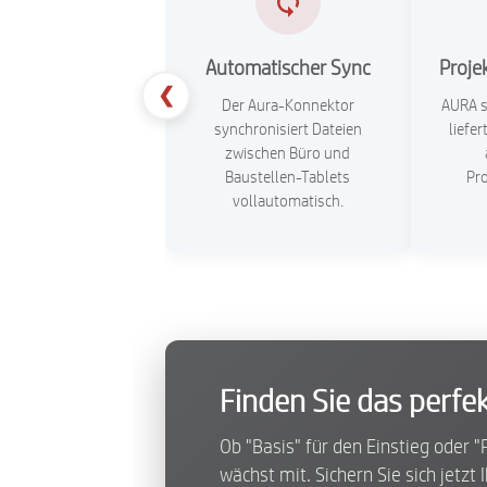
Automatischer Sync
Proje
❮
Der Aura-Konnektor
AURA s
synchronisiert Dateien
liefe
zwischen Büro und
Baustellen-Tablets
Pr
vollautomatisch.
Finden Sie das perfek
Ob "Basis" für den Einstieg ode
wächst mit. Sichern Sie sich jetzt