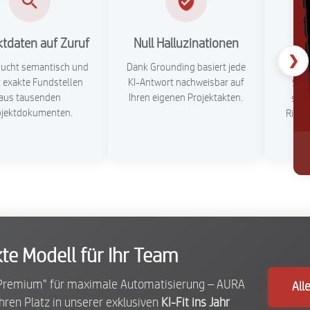
ktdaten auf Zuruf
Null Halluzinationen
B
❯
ucht semantisch und
Dank Grounding basiert jede
rt exakte Fundstellen
KI-Antwort nachweisbar auf
Sch
aus tausenden
Ihren eigenen Projektakten.
send
ojektdokumenten.
Risse
arc
te Modell für Ihr Team
r "Premium" für maximale Automatisierung – AURA
All
 Ihren Platz in unserer exklusiven
KI-Fit ins Jahr