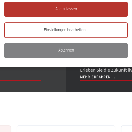
Alle zulassen
Einstellungen bearbeiten
...
SAVE THE DATE · FR. 25. SEPT
Ablehnen
ATURIS HA
räge automatisch
KI · Prozessoptimierung ·
Erleben Sie die Zukunft l
MEHR ERFAHREN →