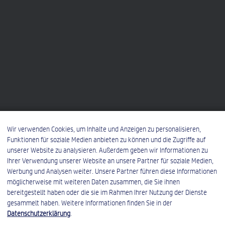
Wir verwenden Cookies, um Inhalte und Anzeigen zu personalisieren,
Funktionen für soziale Medien anbieten zu können und die Zugriffe auf
unserer Website zu analysieren. Außerdem geben wir Informationen zu
Ihrer Verwendung unserer Website an unsere Partner für soziale Medien,
Werbung und Analysen weiter. Unsere Partner führen diese Informationen
möglicherweise mit weiteren Daten zusammen, die Sie ihnen
bereitgestellt haben oder die sie im Rahmen Ihrer Nutzung der Dienste
gesammelt haben. Weitere Informationen finden Sie in der
Datenschutzerklärung
.