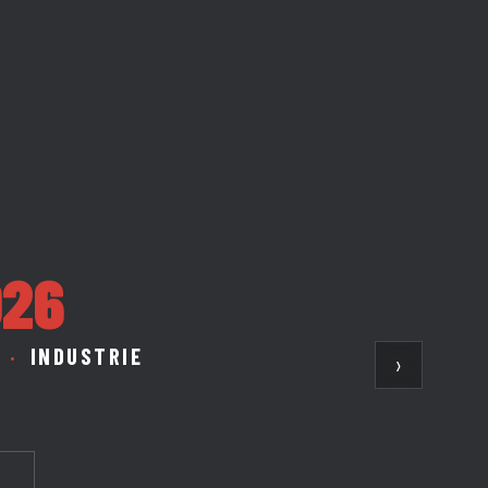
026
K
·
INDUSTRIE
›
N