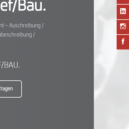
ief/Bau.
t – Auschreibung /
ubeschreibung /
F/BAU.
fragen