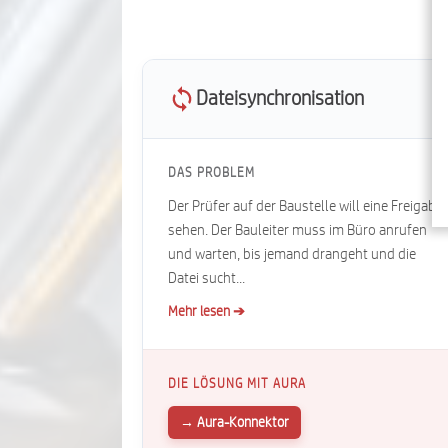
Agentenmodus
Kalkulationsagent
▼
E-Mail-Vorlagen-Editor (In
Dateisynchronisation
Kalkulator)
DAS PROBLEM
Der Prüfer auf der Baustelle will eine Freigabe
sehen. Der Bauleiter muss im Büro anrufen
und warten, bis jemand drangeht und die
Datei sucht...
Mehr lesen ➔
DIE LÖSUNG MIT AURA
→ Aura-Konnektor