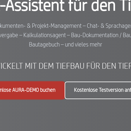
-Assistent für den T
okumenten- & Projekt-Management – Chat- & Sprachagen
vergabe – Kalkulationsagent – Bau-Dokumentation / Ba
Bautagebuch – und vieles mehr
CKELT MIT DEM TIEFBAU FÜR DEN TIE
nlose AURA-DEMO buchen
Kostenlose Testversion an