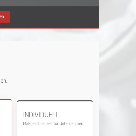
en
en.
INDIVIDUELL
Maßgeschneidert für Unternehmen.