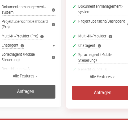
Dokumenten­management­
Dokumenten­management­
system
system
Projektübersicht/Dashboard
Projektübersicht/Dashboard
(Pro)
Multi-KI-Provider
Multi-KI-Provider (Pro)
Chatagent
Chatagent
▼
Sprachagent (Mobile
Sprachagent (Mobile
Steuerung)
Steuerung)
Berechtigungs- &
Berechtigungs- &
Rollensystem (Pro)
Rollensystem
Alle Features
Alle Features
Dokumenten-Pool
Dokumenten-Pool VOB &
(Firmenwissen & VOB)
Firmenwissen + n-weitere
Anfragen
Anfragen
Pools
Transkription Audio mit
Transkription Audio mit
Sprechererkennung
Sprechererkennung
Fotoerstellung und
Fotoerstellung und
Einbindung in Projekt
Einbindung in Projekt