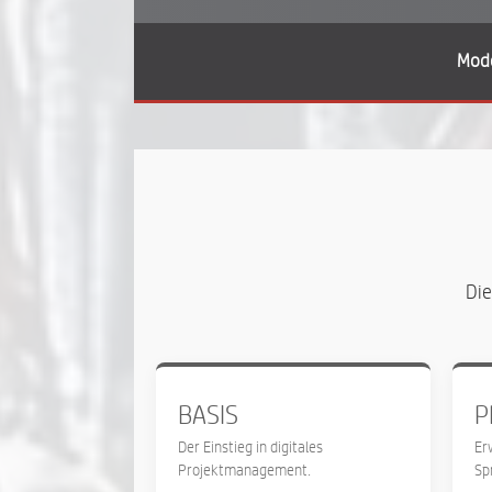
Mode
Die
BASIS
P
Der Einstieg in digitales
Er
Projektmanagement.
Sp