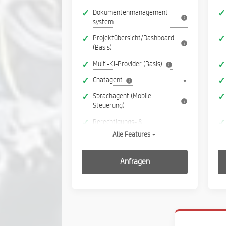
Dokumenten­management­
system
Projektübersicht/Dashboard
(Basis)
Multi-KI-Provider (Basis)
Chatagent
▼
Sprachagent (Mobile
Steuerung)
Berechtigungs- &
Rollensystem (Basis)
Alle Features
Dokumenten-Pool
(Firmenwissen & VOB)
Anfragen
Transkription Audio mit
Sprechererkennung
Fotoerstellung und
Einbindung in Projekt