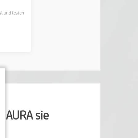
st und testen
▼
e AURA sie
▼