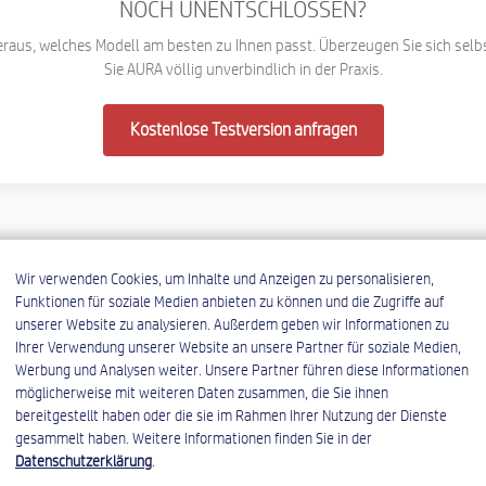
NOCH UNENTSCHLOSSEN?
Kostendashboard
Kostendashboard
eraus, welches Modell am besten zu Ihnen passt. Überzeugen Sie sich selb
Video und Fotos aufnehmen,
Videos und Fotos aufnehmen,
Sie AURA völlig unverbindlich in der Praxis.
in AURA speichern
in AURA speichern
PDF ausfüllen
PDF ausfüllen
Kostenlose Testversion anfragen
Serverschnittstelle
Serverschnittstelle
(Konnektor)
(Konnektor)
Promptvorlagen (Selbst
Promptvorlagen (Selbst
pflegbar)
pflegbar)
Video Analyse
Video Analyse
Wir verwenden Cookies, um Inhalte und Anzeigen zu personalisieren,
Dokumentengenerator
Dokumentengenerator
Funktionen für soziale Medien anbieten zu können und die Zugriffe auf
(Word, Pdf)
(Word, Pdf)
unserer Website zu analysieren. Außerdem geben wir Informationen zu
Berichtsgenerator(Word,
Ihrer Verwendung unserer Website an unsere Partner für soziale Medien,
▼
Berichtsgenerator(Word,
PDF)
Werbung und Analysen weiter. Unsere Partner führen diese Informationen
PDF)
Herausforderungen – und wi
möglicherweise mit weiteren Daten zusammen, die Sie ihnen
Bautagebuch
▼
Bautagebuch
bereitgestellt haben oder die sie im Rahmen Ihrer Nutzung der Dienste
Microsoft Office 365-
gesammelt haben. Weitere Informationen finden Sie in der
löst
Microsoft Office 365-
Anbindung
Datenschutzerklärung
.
Anbindung