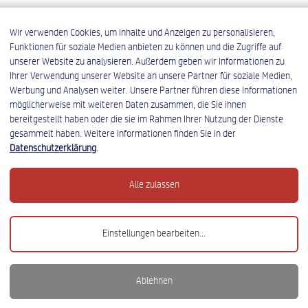
Wir verwenden Cookies, um Inhalte und Anzeigen zu personalisieren,
Funktionen für soziale Medien anbieten zu können und die Zugriffe auf
tungsstarken IT-Dienstleistungsunternehmen
unserer Website zu analysieren. Außerdem geben wir Informationen zu
 einem starken Teamgeist an einem angenehmen Arbeitsplatz
Ihrer Verwendung unserer Website an unsere Partner für soziale Medien,
etentes und motiviertes Team
Werbung und Analysen weiter. Unsere Partner führen diese Informationen
nsstruktur mit kurzen Entscheidungswegen
möglicherweise mit weiteren Daten zusammen, die Sie ihnen
bereitgestellt haben oder die sie im Rahmen Ihrer Nutzung der Dienste
n
gesammelt haben. Weitere Informationen finden Sie in der
ruhe und Vertreterregelungen
Datenschutzerklärung
.
Alle zulassen
er vergleichbare Studiengänge bzw. eine vergleichbare Ausb
Einstellungen bearbeiten
...
der Softwareentwicklung oder mehrjährige praktische Erfahrun
Ablehnen
icklung oder .NET-Erfahrung wünschenswert