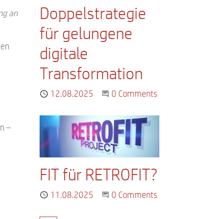
Doppelstrategie
ang an
für gelungene
gen
digitale
Transformation
Published
12.08.2025
Start the Conversation
0 Comments
n –
FIT für RETROFIT?
Published
11.08.2025
Start the Conversation
0 Comments