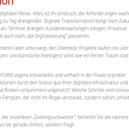
ion
r digitalen Reise. Alles ist im Umbruch, die Anforderungen wac
g zu Tag drängender. Digitale Transformation klingt nach Zuku
nth an. Termine drängen, Kundenerwartungen steigen, Prozesse
l auch noch „die Digitalisierung“ passieren.
rlieren aber unterwegs den Überblick: Projekte laufen ins Leer
zen, und künstliche Intelligenz wirkt wie ein ferner Traum stat
TURIS eigens entwickelte und vielfach in der Praxis erprobte
ukturiert durch den Status quo Ihrer digitalen Infrastruktur und
 Risiken schlummern ungenutzt? Welche Schritte sind sinnvol
n Fahrplan, der nicht im Regal verstaubt, sondern sofort umse
 der visionären „Zwillingsschwester“, betreten Sie die nächste
wo Sie gerade stehen, sondern fragt: