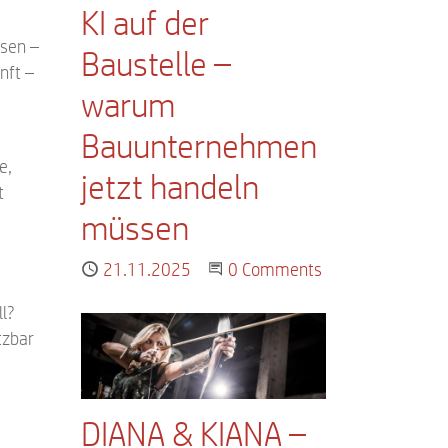
KI auf der
hsen –
Baustelle –
nft –
warum
Bauunternehmen
e,
jetzt handeln
t
müssen
Published
21.11.2025
Start the Conversation
0 Comments
l?
tzbar
DIANA & KIANA –