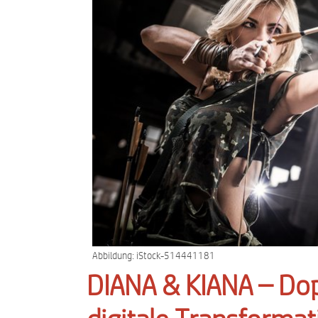
Abbildung: iStock-514441181
DIANA & KIANA – Dop