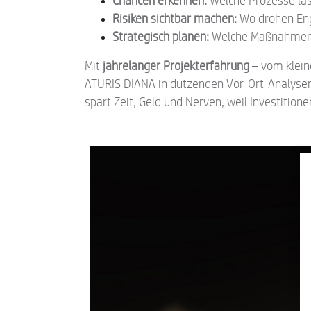
Chancen erkennen:
Welche Prozesse las
Risiken sichtbar machen:
Wo drohen Eng
Strategisch planen:
Welche Maßnahmen lo
Mit
jahrelanger Projekterfahrung
– vom klein
ATURIS DIANA in dutzenden Vor-Ort-Analysen e
spart Zeit, Geld und Nerven, weil Investition