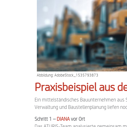
Abbildung: AdobeStock_1535793873
Praxisbeispiel aus 
Ein mittelständisches Bauunternehmen aus S
Verwaltung und Baustellenplanung liefen no
Schritt 1 –
DIANA
vor Ort
Das ATURIS-Team analysierte gemeinsam mit