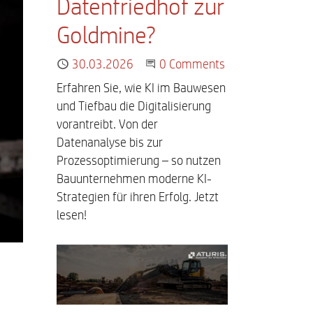
Datenfriedhof zur
Goldmine?
Published
30.03.2026
Start the Conversation
0 Comments
Erfahren Sie, wie KI im Bauwesen
und Tiefbau die Digitalisierung
vorantreibt. Von der
Datenanalyse bis zur
Prozessoptimierung – so nutzen
Bauunternehmen moderne KI-
Strategien für ihren Erfolg. Jetzt
lesen!