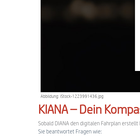
Abbildung: iStock-1223991436.jpg
KIANA – Dein Kompas
Sobald DIANA den digitalen Fahrplan erstell
Sie beantwortet Fragen wie: