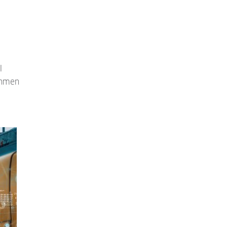
I
nahmen